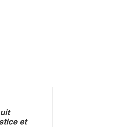
R
uit
tice et