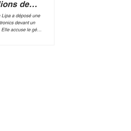
lions de
a Lipa a déposé une
tronics devant un
. Elle accuse le géant
on image sans
es de ses téléviseurs
diales. 3BA C'est
t vol qui s'engage
g et l'un des leaders
 Selon les documents
ipa réclame 15 milli