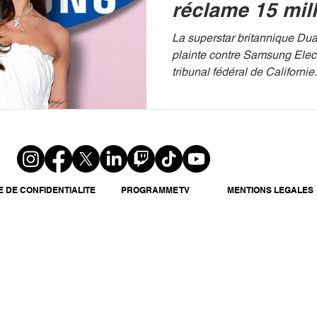
réclame 15 mil
dollars
La superstar britannique Du
plainte contre Samsung Elec
tribunal fédéral de Californie
sud-coréen d’avoir utilisé s
autorisation sur les emballag
pour booster ses ventes mon
une bataille juridique de hau
entre l'interprète de Levitatin
mondiaux de l'électronique.
déposés le 8 mai 2026, Dua L
E DE CONFIDENTIALITE
PROGRAMME TV
MENTIONS LEGALES