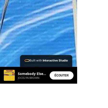
entre mille grâce à sa petite moustache, intrigue
fortement la communauté. Alors qu'il se définit
comme un jeune homme tourné vers les autres et
avide de nouvelles expériences, les téléspectate
Built with
Interactive Studio
Installed Apps:
Somebody Elses Guy
• Aura Suite
ÉCOUTER
JOCELYN BROWN