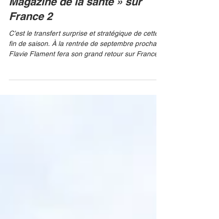
prend les commandes du «
Magazine de la santé » sur
France 2
C’est le transfert surprise et stratégique de cette
fin de saison. À la rentrée de septembre prochain,
Flavie Flament fera son grand retour sur France 2
pour co-animer le rendez-vous médical historique
du service public, Le Magazine de la santé. Elle
formera un duo inédit avec le Dr Jimmy
Mohamed, déjà à la tête du programme. BEST
IMAGE Cette annonce, officialisée par Stéphane
Sitbon-Gomez (numéro 2 de France Télévisions),
marque un tournant majeur pour l'émission, mais
aussi