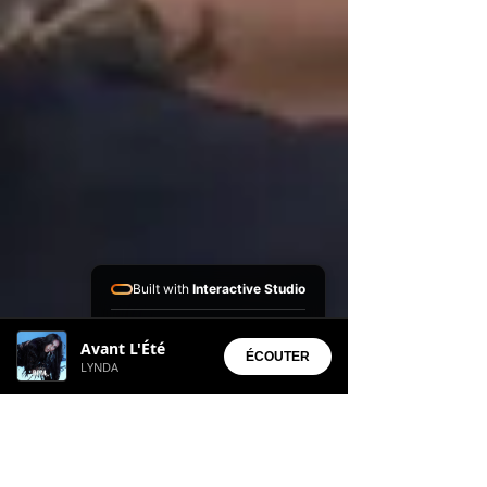
Built with
Interactive Studio
Installed Apps:
Avant L'Été
• Aura Suite
ÉCOUTER
LYNDA