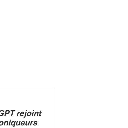
R
GPT rejoint
roniqueurs