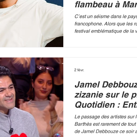
flambeau à Mar
sans Jamel De
C’est un séisme dans le pay
francophone. Alors que les r
festival emblématique de la vi
de plus en plus pressantes, l
tombée : le Marrakech du Rire tel qu’on
connaissait laisse place à un
Bentalha , pilier historique 
officiellement les commande
2 févr.
baptisé le Marrakech Comedy
Jamel Debbouz
nom manque à l'appel : celui
zizanie sur le 
Quotidien : En
déjanté et ave
Le passage des artistes sur 
inattendus
Barthès est rarement de tout
de Jamel Debbouze ce soir a atteint des sommets