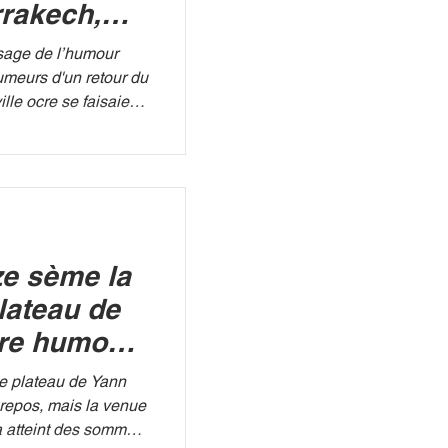
rakech,
bbouze
sage de l’humour
umeurs d'un retour du
lle ocre se faisaient
a confirmation est
 le
e nouvelle ère. Malik
de l'événement, prend
s d'un nouveau projet
 Festival , mais un
e sème la
 de son fondateu
plateau de
tre humour
ux
le plateau de Yann
 repos, mais la venue