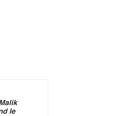
R
 Malik
nd le