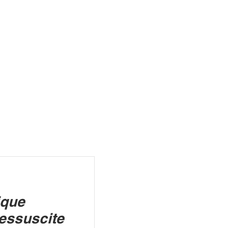
R
ique
essuscite