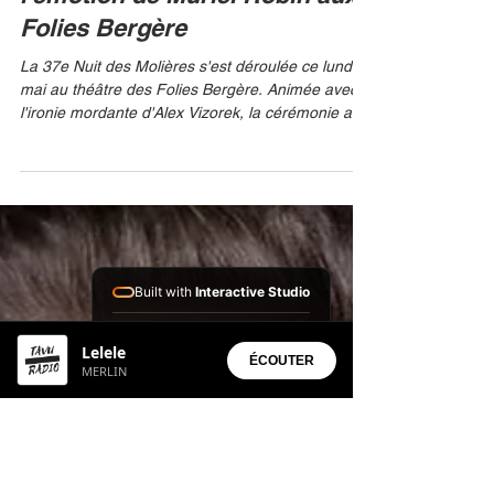
l'émotion de Muriel Robin aux
Folies Bergère
La 37e Nuit des Molières s'est déroulée ce lundi 4
mai au théâtre des Folies Bergère. Animée avec
l'ironie mordante d'Alex Vizorek, la cérémonie a
célébré la diversité du spectacle vivant, entre
l'éclat des grandes productions musicales et
l'audace du théâtre public. AFP/THOMAS
SAMSON C'était une soirée placée sous le signe
de l'humour acide et des adieux politiques. Alex
Vizorek, pour sa troisième fois aux commandes,
Built with
Interactive Studio
n'a pas manqué d'égratigner l'actualité, rappelant
que cet
Installed Apps:
Lelele
• Aura Suite
ÉCOUTER
MERLIN