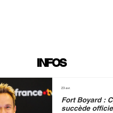
INFOS
PLAYLIST
PODCASTS
PROGRAMME TV
PRODUCTION
SOUTENI
INFOS
23 avr.
Fort Boyard : C
succède officie