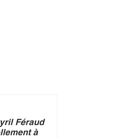
R
yril Féraud
llement à