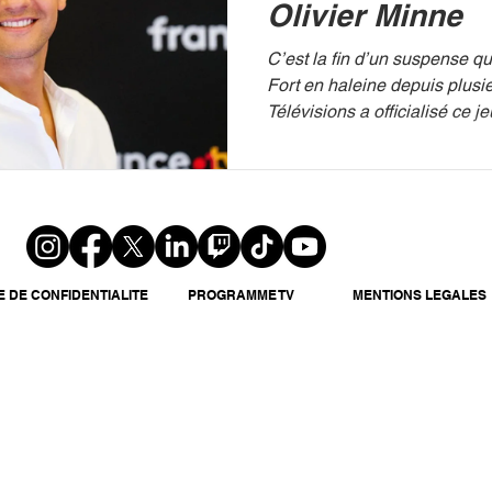
Olivier Minne
C’est la fin d’un suspense qui
Fort en haleine depuis plusi
Télévisions a officialisé ce j
l'arrivée de Cyril Féraud a
Fort Boyard ». Un passage d
pour le jeu d'aventure le plu
DIMITAR DILKOFF / AFP Le r
Fort Pour Cyril Féraud, 41 an
n'est pas seulement une nou
carrière déjà bien remplie, c
E DE CONFIDENTIALITE
PROGRAMME TV
MENTIONS LEGALES