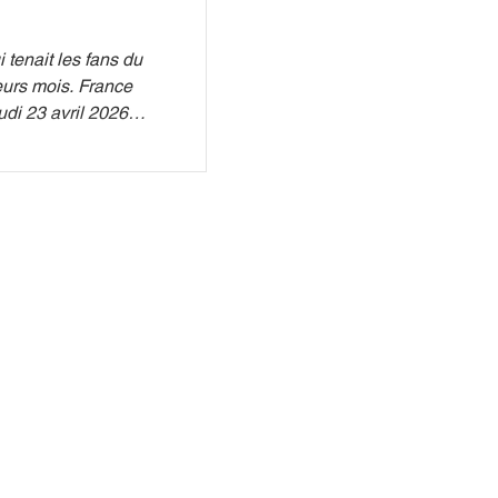
 tenait les fans du
eurs mois. France
eudi 23 avril 2026
ux commandes de «
e témoin historique
s célèbre de France.
êve d'un enfant du
s, cette nomination
velle étape dans une
'est l'aboutissement d