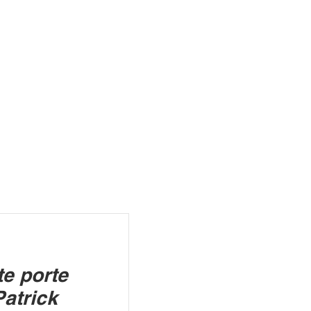
R
te porte
Patrick