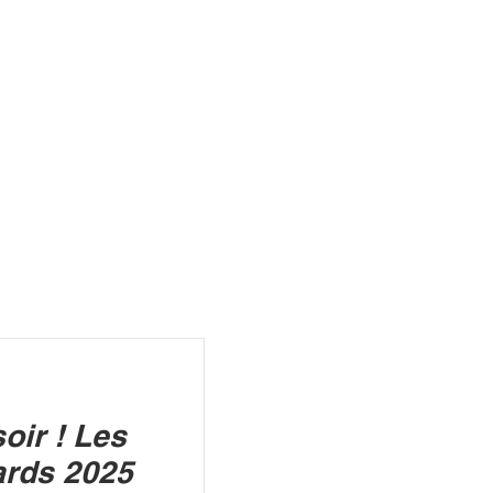
R
oir ! Les
rds 2025