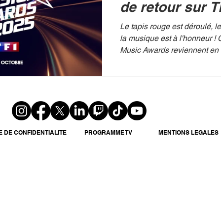
de retour sur T
Le tapis rouge est déroulé, le
la musique est à l'honneur ! 
Music Awards reviennent en direct du Palais des
Festivals et des Congrès de 
partir de 21h10 sur TF1. Pré
l'incontournable Nikos Aliaga
promet de récompenser les p
musicaux de l'année. Une éd
signe de l'engouement Les v
cette édition 2025 ont d'ores 
E DE CONFIDENTIALITE
PROGRAMME TV
MENTIONS LEGALES
les