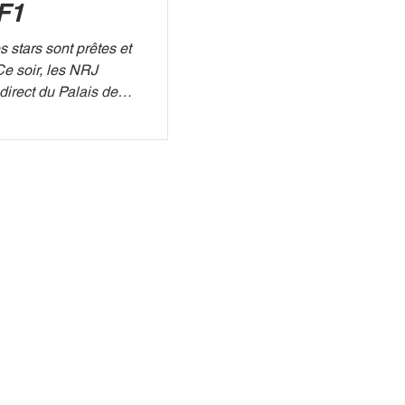
F1
s stars sont prêtes et
Ce soir, les NRJ
Cannes, diffusés à
sentée par
s , cette 27e édition
lus grands succès
ition 2025 sous le
otes du public pour
et déjà pulvérisé tous