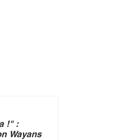
R
 !" :
lon Wayans