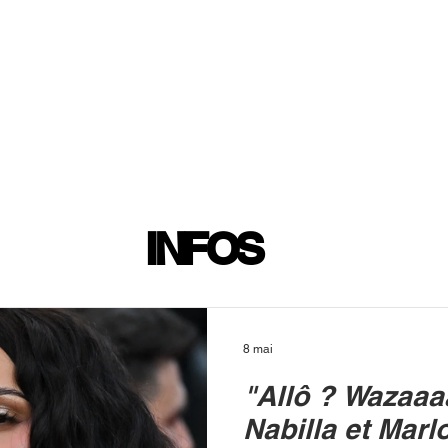
INFOS
PLAYLIST
PODCASTS
PROGRAMME TV
PRODUCTION
SOUTENI
INFOS
8 mai
"Allô ? Wazaaaa
Nabilla et Mar