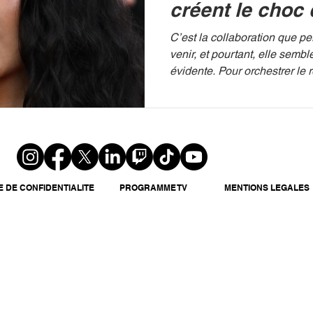
créent le choc
cultures pour 
C’est la collaboration que p
6
venir, et pourtant, elle semb
évidente. Pour orchestrer le 
culte, Paramount Pictures a 
en réunissant l’icône de la té
Nabilla Vergara et la légend
américaine Marlon Wayans. U
de nostalgie et de second d
ans après le dernier volet, l
s’apprête à faire trembler (de
E DE CONFIDENTIALITE
PROGRAMME TV
MENTIONS LEGALES