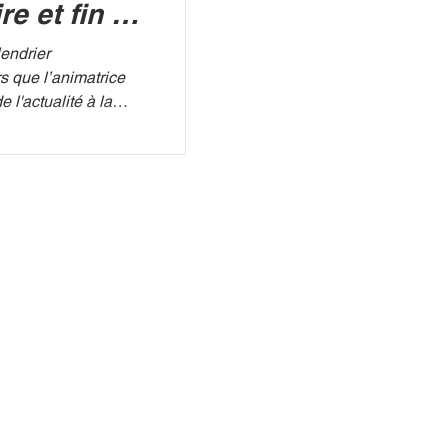
re et fin de
ur France
endrier
rs que l’animatrice
 l'actualité à la
 déposée contre le
uperet vient de
nel : France 3 a
 son émission
. Les derniers
2 au 26 juin
 d’arrêt motivé par
 la simul