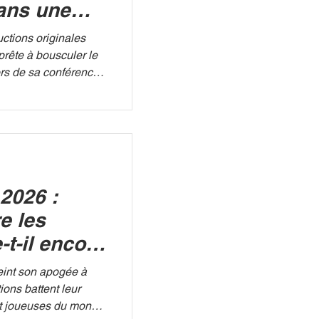
ans une
alité
ctions originales
prête à bousculer le
ors de sa conférence
t tenue le jeudi 25
ming d'Amazon a levé
et phare : Les
erme. Un programme
es formats cultes des
me Célébrités ou
2026 :
EO Pour porter ce
e les
-t-il encore
teint son apogée à
tions battent leur
 et joueuses du monde