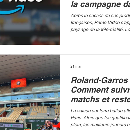
la campagne d
nouvelle télé-ré
Après le succès de ses produ
françaises, Prime Video s'ap
paysage de la télé-réalité. L
de presse de rentrée qui s'es
juin, la plateforme de strea
le voile sur son prochain proj
Fumiers - Bienvenue à la f
qui n'est pas sans rappeler l
21 mai
années 2000 tels que La Fer
Roland-Garros 
The Simple Life. PRIME VID
projet,
Comment suivr
matchs et reste
des places ?
La saison sur terre battue at
Paris. Alors que les qualifica
plein, les meilleurs joueurs