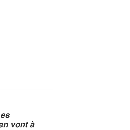
R
Les
en vont à