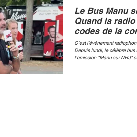
incontesté. AGENCE / BES
Le Bus Manu s
retour d'une voix libre et tra
tranche
Quand la radio
codes de la co
en direct de Lil
C’est l'événement radiophon
Depuis lundi, le célèbre bus 
l’émission "Manu sur NRJ" si
France. Après des escales 
Strasbourg et Metz, le studi
roues ce matin à Lille. Un ar
initiative inter-stations totale
locale de "Radio Contact" es
matinale d'NRJ avec, sous le
locale pour le moins surpre
est f