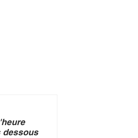
R
'heure
s dessous