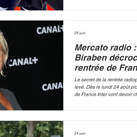
fait face la station NRJ. Entre
flux de fin de soirée, incarné
Show », et l'optimisation des
direction cherche à stabilise
l'ensemble de ses supports 
29 juin
Évolution des audiences et 
Mercato radio 
Super Show » Les récents ré
Biraben décroc
rentrée de Fran
la place de Nag
Le secret de la rentrée radio
levé. Dès le lundi 24 août pr
de France Inter vont devoir c
habitudes de fin de matinée.
Biraben qui a été choisie par 
station pour s'installer dans l
journée, laissé vacant après
de se retirer après douze an
24 juin