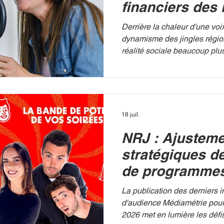
financiers des 
locales pour re
Derrière la chaleur d'une voix
quotas ARCOM
dynamisme des jingles régi
réalité sociale beaucoup plu
respecter les exigences de l'
de la communication audiovi
(ARCOM) — qui impose aux 
stricts de contenu local et d
—, de nombreuses stations lo
18 juil.
ont recours à des méthodes d
NRJ : Ajustem
poussées à l'extrême. WID
cette mécanique :
stratégiques de 
de programmes
dernières évol
La publication des derniers i
d'audience
d'audience Médiamétrie pour l
2026 met en lumière les défi