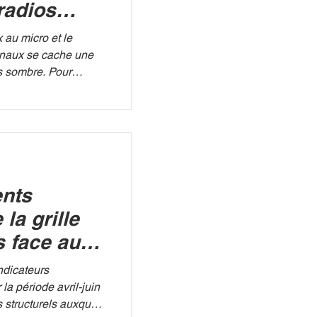
radios
mplir leurs
 au micro et le
onaux se cache une
s sombre. Pour
Autorité de régulation
suelle et numérique
radios des quotas
'animations incarnées
cales et régionales
'externalisation
ents
EORBIT Au cœur de
la grille
 face aux
utions
ndicateurs
a période avril-juin
s structurels auxquels