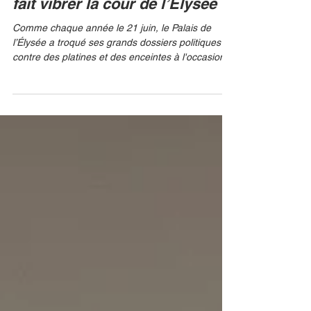
Fête de la Musique : Radio FG
fait vibrer la cour de l’Élysée
Comme chaque année le 21 juin, le Palais de
l’Élysée a troqué ses grands dossiers politiques
contre des platines et des enceintes à l'occasion
de la Fête de la Musique. Devenue une tradition
incontournable sous la présidence d'Emmanuel
Macron, l’organisation de cette prestigieuse soirée
a une nouvelle fois été confiée à l’expertise de
l’agence FG, la branche événementielle de la
célèbre station Radio FG. CHRISTOPHE PETIT
TESSON / AFP Pour cette édition, l'agence a
orchestré u