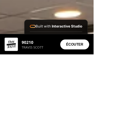
Built with
Interactive Studio
Installed Apps:
90210
• Aura Suite
ÉCOUTER
TRAVIS SCOTT