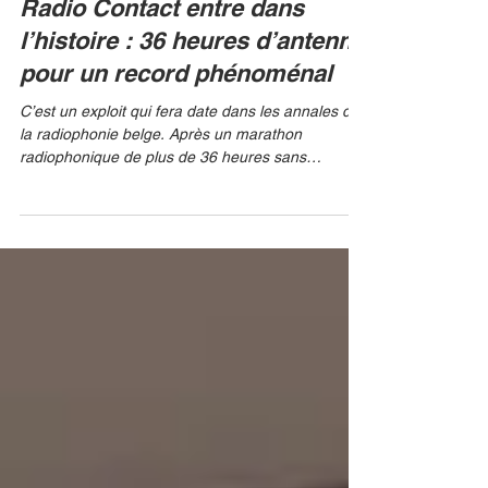
Radio Contact entre dans
l’histoire : 36 heures d’antenne
pour un record phénoménal
C’est un exploit qui fera date dans les annales de
la radiophonie belge. Après un marathon
radiophonique de plus de 36 heures sans
interruption , l’équipe de la matinale de Radio
Contact a officiellement battu le record de la plus
longue émission matinale. RTL BELGIUM Partis
avec l’ambition de repousser les limites de la
fatigue et de la créativité, les animateurs du «
Good Morning » ont tenu les auditeurs en haleine
tout au long de ce défi titanesque. Entre fous rires,
mom