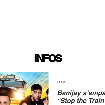
INFOS
PLAYLIST
PODCASTS
PROGRAMME TV
PRODUCTION
SOUTENI
INFOS
26 avr.
Banijay s’empa
"Stop the Train