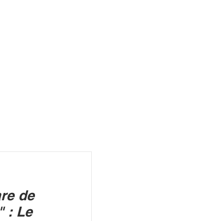
R
re de
" : Le