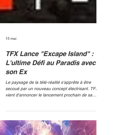
15 mai
TFX Lance "Excape Island" :
L'ultime Défi au Paradis avec
son Ex
Le paysage de la télé-réalité s'apprête à être
secoué par un nouveau concept électrisant. TFX
vient d'annoncer le lancement prochain de sa
nouvelle émission phare : Excape Island. Le pitch
? Des candidats pensent s'envoler pour une
aventure idyllique sur une île déserte, avant de
découvrir que leur partenaire de survie n'est autre