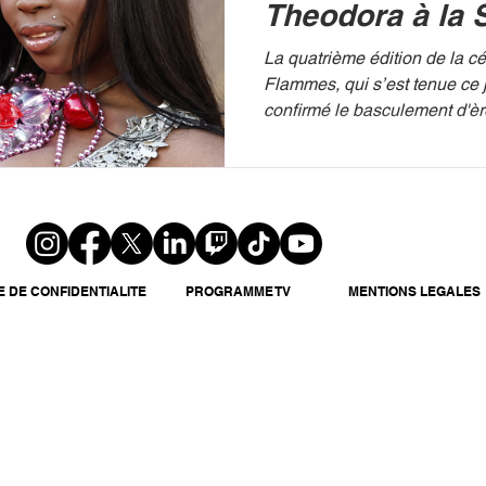
Theodora à la 
Musicale
La quatrième édition de la 
Flammes, qui s’est tenue ce j
confirmé le basculement d'èr
urbaine francophone. Entre é
hommages posthumes et pe
explosives, la soirée a vu l
nouvelle reine : Theodora. 
WOHLFAHRT/AFP C'est dans 
Musicale, à Boulogne-Billanc
des cultures populaires a batt
E DE CONFIDENTIALITE
PROGRAMME TV
MENTIONS LEGALES
pour la première fois en prim