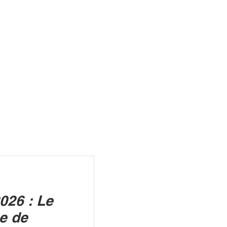
R
026 : Le
ue de