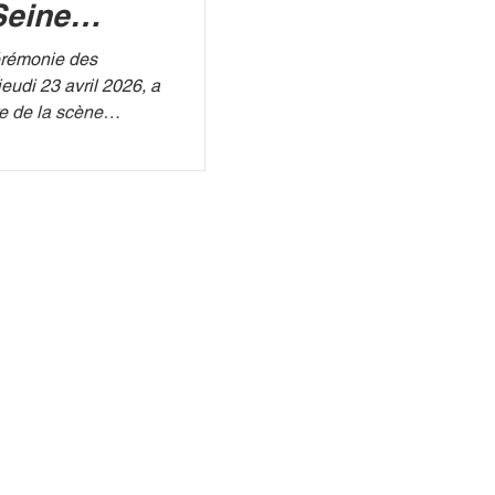
Seine
cérémonie des
eudi 23 avril 2026, a
e de la scène
motions fortes,
rformances
'émergence d'une
SIMON
l'écrin de la Seine
ourt, que le cœur
u hier soir. Diffusée
e time sur France