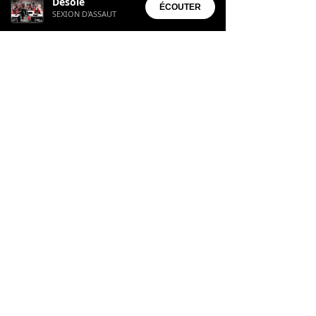
Désolé
• Aura Suite
ÉCOUTER
SEXION D'ASSAUT
4 sept. 2025
Le retour inattendu de
Matthieu Delormeau : Entre
émotions et confessions dans
TBT9