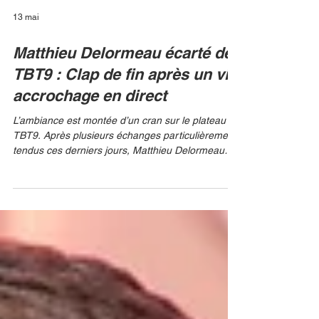
13 mai
Matthieu Delormeau écarté de
TBT9 : Clap de fin après un vif
accrochage en direct
L’ambiance est montée d’un cran sur le plateau de
TBT9. Après plusieurs échanges particulièrement
tendus ces derniers jours, Matthieu Delormeau
semble avoir franchi une ligne rouge. Selon des
sources proches de la production, l'animateur star
Cyril Hanouna aurait pris la décision d'écarter le
chroniqueur historique de l'antenne, suite à un
énième dérapage verbal qui a jeté un froid sur
l'émission. BFM/RMC Ce n'est pas la première
fois que le duo entretient des rapports électr