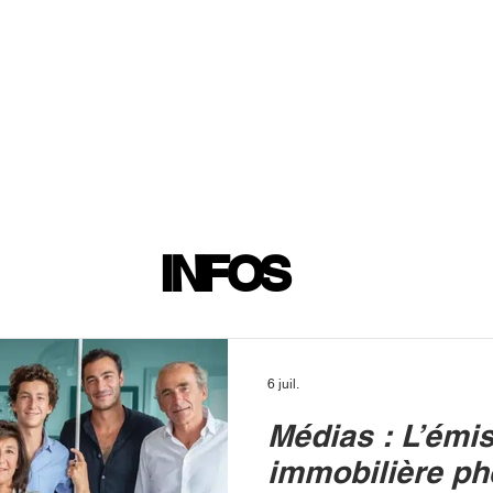
INFOS
PLAYLIST
PODCASTS
PROGRAMME TV
PRODUCTION
SOUTENI
INFOS
6 juil.
Médias : L’émi
immobilière p