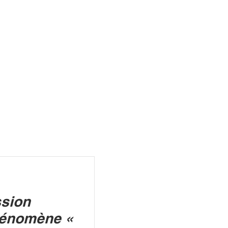
R
ssion
hénomène «