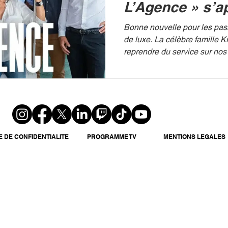
L’Agence » s’a
faire son grand
Bonne nouvelle pour les pas
TMC
de luxe. La célèbre famille K
reprendre du service sur nos
TF1 a officiellement annoncé 
prochain de son programme d
L’Agence : nouvelles destina
sa deuxième saison en prime
date de diffusion est désorma
d'envoi sera donné le mercred
TMC Dans ce format de comp
E DE CONFIDENTIALITE
PROGRAMME TV
MENTIONS LEGALES
quatre épisod