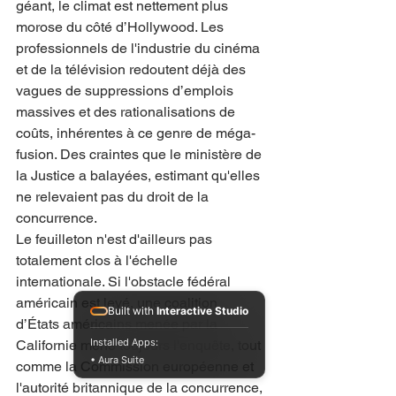
géant, le climat est nettement plus 
morose du côté d’Hollywood. Les 
professionnels de l'industrie du cinéma 
et de la télévision redoutent déjà des 
vagues de suppressions d’emplois 
massives et des rationalisations de 
coûts, inhérentes à ce genre de méga-
fusion. Des craintes que le ministère de 
la Justice a balayées, estimant qu'elles 
ne relevaient pas du droit de la 
concurrence.
Le feuilleton n'est d'ailleurs pas 
totalement clos à l'échelle 
internationale. Si l'obstacle fédéral 
américain est levé, une coalition 
Built with
Interactive Studio
d’États américains menée par la 
Installed Apps:
Californie mène toujours l'enquête, tout 
• Aura Suite
comme la Commission européenne et 
l'autorité britannique de la concurrence, 