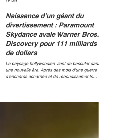
19 juin
Naissance d’un géant du
divertissement : Paramount
Skydance avale Warner Bros.
Discovery pour 111 milliards
de dollars
Le paysage hollywoodien vient de basculer dans
une nouvelle ère. Après des mois d'une guerre
d’enchères acharnée et de rebondissements
dignes d'un thriller financier, le ministère américain
de la Justice (DOJ) a officiellement donné son feu
vert sans condition au rachat historique de Warner
Bros. Discovery par Paramount Skydance.
Estimée à 111 milliards de dollars, cette fusion
titanesque devient le plus gros deal de l’histoire
des médias, éclipsant le rachat de la Fox par Di