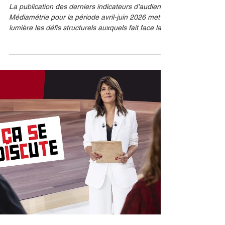
dernières évolutions
d'audience
La publication des derniers indicateurs d'audience
Médiamétrie pour la période avril-juin 2026 met en
lumière les défis structurels auxquels fait face la
station NRJ. Entre la redéfinition des flux de fin de
soirée, incarnés par le « Super Show », et
l'optimisation des tranches diurnes, la direction
cherche à stabiliser sa marque sur l'ensemble de
ses supports de diffusion. NRJ.FR Évolution des
audiences et repositionnement du « Super Show »
Les récents résultats d'audience p