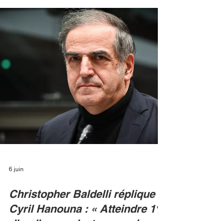
Le trublion du PAF ne rempilera pas à la rentrée
sur la première radio de France. Après une seule
saison marquée par des audiences en deçà des
attentes, l'humoriste se recentre sur la télévision,
où il conserve sa place de choix dans C à vous.
RADIO FRANCE C’est la fin d’un pari qui n’aura
duré qu’un an. Arrivé en grande pompe sur
France Inter pour insuffler une dose
d'impertinence supplémentaire à la matinale la
plus écoutée du pays, Bertrand Chameroy
s'apprête à plier bagag