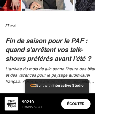
dirigeant a
Built with
Interactive Studio
27 mai
Installed Apps:
90210
• Aura Suite
Fin de saison pour le PAF :
ÉCOUTER
TRAVIS SCOTT
quand s'arrêtent vos talk-
shows préférés avant l'été ?