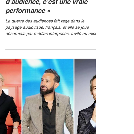
6 juin
Christopher Baldelli réplique à
Cyril Hanouna : « Atteindre 1%
d’audience, c’est une vraie
performance »
La guerre des audiences fait rage dans le
paysage audiovisuel français, et elle se joue
désormais par médias interposés. Invité au micro
de Puremédias, Christopher Baldelli, le patron de
la chaîne d'information et de documentaires T18,
a tenu à répondre fermement aux récentes piques
de Cyril Hanouna. L'animateur star de W9 s'était
en effet moqué de la célébration des « 1% de part
d'audience » par les équipes du canal 18.
STEVENS TOMAS/ABACA Loin de se démonter, le