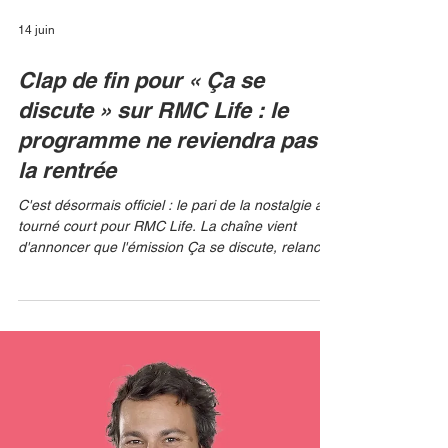
14 juin
Clap de fin pour « Ça se
discute » sur RMC Life : le
programme ne reviendra pas à
la rentrée
C'est désormais officiel : le pari de la nostalgie a
tourné court pour RMC Life. La chaîne vient
d'annoncer que l'émission Ça se discute, relancée
en octobre dernier avec Estelle Denis aux
commandes, ne sera pas renouvelée pour une
seconde saison. Le magazine testimonial s'arrête
définitivement et ne passera pas le cap de la