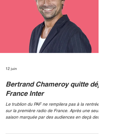
rentrée prochaine. RMC BFM PLAY Un rideau qui
tombe faute d'audience Ressusciter un monument
de la télévision française 16 ans après son arrêt
était un d
12 juin
Bertrand Chameroy quitte déjà
France Inter