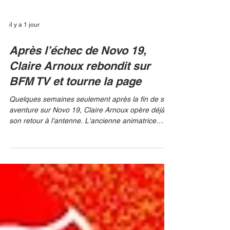
il y a 1 jour
Après l’échec de Novo 19,
Claire Arnoux rebondit sur
BFM TV et tourne la page
Quelques semaines seulement après la fin de son
aventure sur Novo 19, Claire Arnoux opère déjà
son retour à l'antenne. L'ancienne animatrice
sportive et journaliste, qui avait été choisie pour
porter le rendez-vous quotidien Le Talk sur la
nouvelle chaîne de la TNT, a commencé à
effectuer des piges sur BFM TV. Un moyen
efficace de rebondir et d'inscrire à nouveau sa
présence dans un environnement d'information en
continu éprouvé. STÉPHANE GRANGIER /
NOVO19 L'expérience écourt