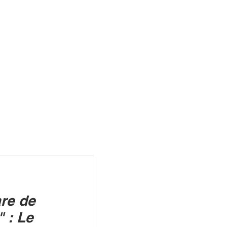
R
re de
" : Le