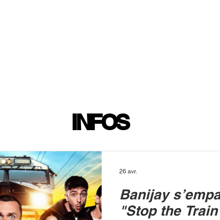
INFOS
PLAYLIST
PODCASTS
PROGRAMME TV
PRODUCTION
SOUTENI
INFOS
26 avr.
Banijay s’empa
"Stop the Train