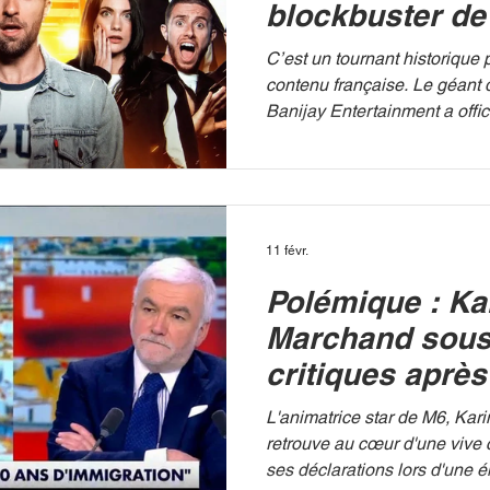
blockbuster de
passe du Web à
C’est un tournant historique 
mondiale
contenu française. Le géant 
Banijay Entertainment a offici
des droits mondiaux du forma
stopper le train ? », initialem
premier YouTubeur de Franc
SQUEZZIE PARIS – Le groupe
mondial derrière des franch
11 févr.
Lanta ou Fort Boyard, vient 
Polémique : Ka
coup en intégrant dans son 
concept « Stop the Tra
Marchand sous 
critiques aprè
passage sur C
L'animatrice star de M6, Kar
retrouve au cœur d'une vive 
ses déclarations lors d'une