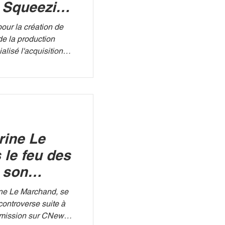
 Squeezie
 la TV
pour la création de
de la production
alisé l'acquisition
t « Qui réussira à
ent créé par le
e, Squeezie.
 Banijay, leader
ises comme Koh-
de frapper un grand
rine Le
catalogue premium le
le feu des
s son
News
ine Le Marchand, se
controverse suite à
 émission sur CNews