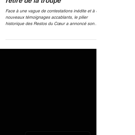
accusations, Patrick Bruel se
retire de la troupe
Face à une vague de contestations inédite et à de
nouveaux témoignages accablants, le pilier
historique des Restos du Cœur a annoncé son
retrait de la prochaine tournée. Une décision qui
sonne comme un séisme pour le monde du
spectacle. TF1 C’est un monument de la chanson
française qui vacille, emporté par l'onde de choc
d’un mouvement de libération de la parole qui ne
faiblit pas. Patrick Bruel, figure incontournable et
pilier des Enfoirés depuis plus de trente ans, a
annonc