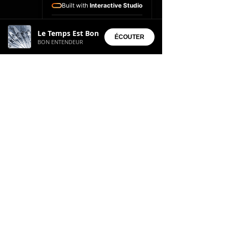
Built with
Interactive Studio
Installed Apps:
Le Temps Est Bon
• Aura Suite
ÉCOUTER
BON ENTENDEUR