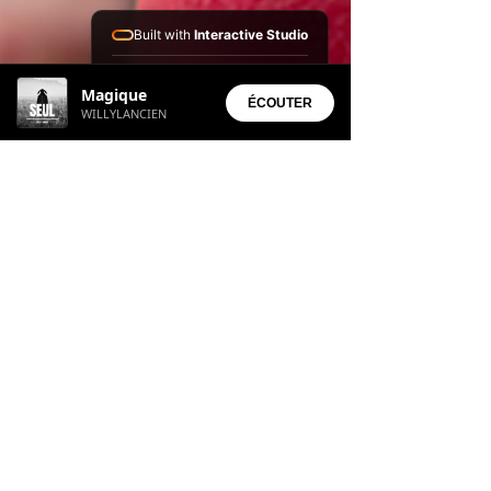
Built with
Interactive Studio
Installed Apps:
Magique
• Aura Suite
ÉCOUTER
WILLYLANCIEN