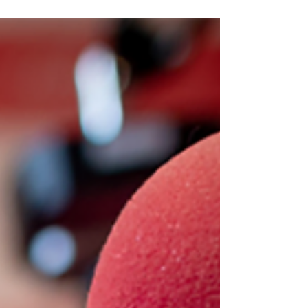
territoire, renforçant ainsi la couverture des
grands axes routiers et de nombreuses
communes. Si l'infrastructure monte en puissance,
la question de l'adoption par les auditeurs reste
centrale. VLADIMIR RAZGULYAEV Un maillage
territorial qui s'affine Ce déploiement, opéré au
début du mois de juillet 2026, vise à garantir une
écoute contin