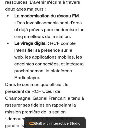
ressources. L'avenir s'écrira à travers 
deux axes majeurs :
La modernisation du réseau FM 
:
 Des investissements sont d'ores 
et déjà prévus pour moderniser les 
cinq émetteurs de la station.
Le virage digital :
 RCF compte 
intensifier sa présence sur le 
web, les applications mobiles, les 
enceintes connectées, et intégrera 
prochainement la plateforme 
Radioplayer.
Dans le communiqué officiel, le 
président de RCF Cœur de 
Champagne, Gabriel Francart, a tenu à 
rassurer ses fidèles en rappelant la 
mission première de la station 
: demeurer « une radio chrétienne 
Built with
Interactive Studio
généraliste au plus proche de ses 