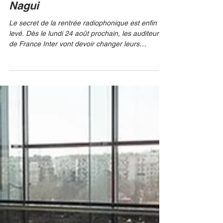
France Inter à la place de
Nagui
Le secret de la rentrée radiophonique est enfin
levé. Dès le lundi 24 août prochain, les auditeurs
de France Inter vont devoir changer leurs
habitudes de fin de matinée. C’est Maïtena
Biraben qui a été choisie par la direction de la
station pour s'installer dans le fauteuil de la mi-
journée, laissé vacant après la décision de Nagui
de se retirer après douze années de leadership
incontesté. AGENCE / BESTIMAGE Le grand
retour d'une voix libre et tranchée En confiant la
tranche