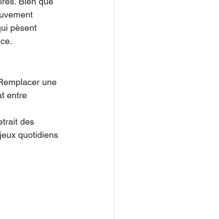
res. Bien que 
mouvement 
qui pèsent 
nce.
. Remplacer une 
t entre 
trait des 
jeux quotidiens 