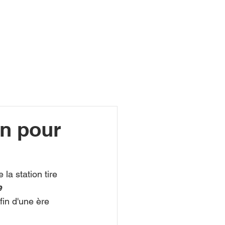
R
in pour
e la station tire 
 
fin d'une ère 