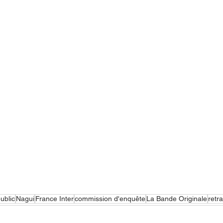
ublic
Nagui
France Inter
commission d'enquête
La Bande Originale
retra