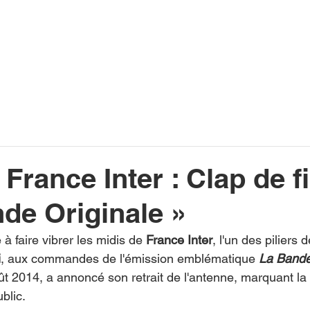
INFOS
PLAYLIST
PODCASTS
PROGRAMME TV
PRODUCTION
SOUTENI
 France Inter : Clap de f
de Originale »
 faire vibrer les midis de 
France Inter
, l'un des piliers d
i
, aux commandes de l'émission emblématique 
La Bande
ût 2014, a annoncé son retrait de l'antenne, marquant la 
blic.