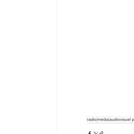
radio
média
audiovisuel p