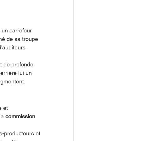
un carrefour 
né de sa troupe 
d'auditeurs 
at de profonde 
rrière lui un 
agmentent.
e et 
la 
commission 
s-producteurs et 