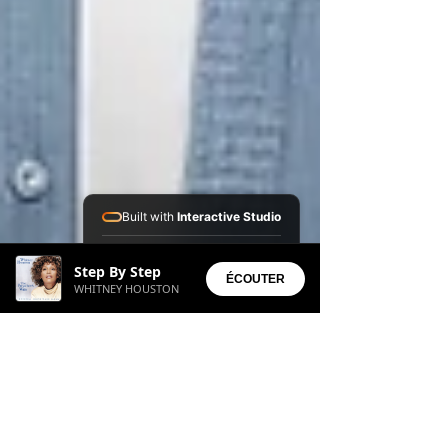
Built with
Interactive Studio
Installed Apps:
Step By Step
• Aura Suite
ÉCOUTER
WHITNEY HOUSTON