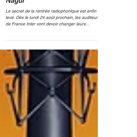
France Inter à la place de
Nagui
Le secret de la rentrée radiophonique est enfin
levé. Dès le lundi 24 août prochain, les auditeurs
de France Inter vont devoir changer leurs
habitudes de fin de matinée. C’est Maïtena
Biraben qui a été choisie par la direction de la
station pour s'installer dans le fauteuil de la mi-
journée, laissé vacant après la décision de Nagui
de se retirer après douze années de leadership
incontesté. AGENCE / BESTIMAGE Le grand
retour d'une voix libre et tranchée En confiant la
tranche