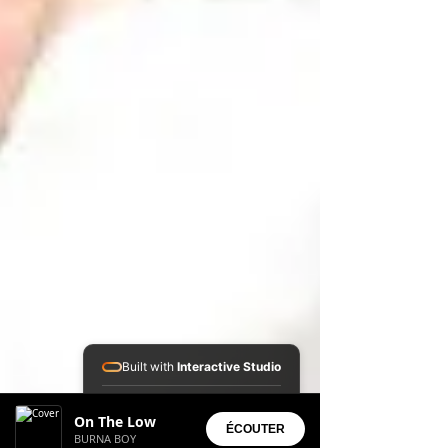
Built with
Interactive Studio
Installed Apps:
On The Low
• Aura Suite
ÉCOUTER
BURNA BOY