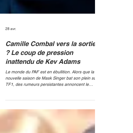
28 avr.
Camille Combal vers la sortie
? Le coup de pression
inattendu de Kev Adams
Le monde du PAF est en ébullition. Alors que la
nouvelle saison de Mask Singer bat son plein sur
TF1, des rumeurs persistantes annoncent le
départ potentiel de son chef d'orchestre, Camille
Combal. L'animateur, devenu le visage
incontournable du divertissement de la chaîne,
pourrait bien délaisser son costume de maître de
cérémonie, provoquant une véritable onde de
choc au sein de la production. LAURENT VU/ TF1