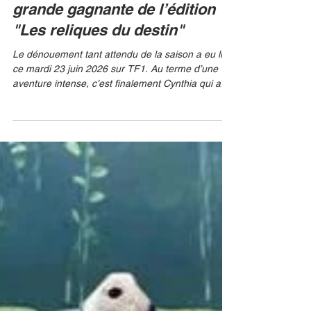
Koh-Lanta : Cynthia sacrée
grande gagnante de l’édition
"Les reliques du destin"
Le dénouement tant attendu de la saison a eu lieu
ce mardi 23 juin 2026 sur TF1. Au terme d’une
aventure intense, c’est finalement Cynthia qui a
été sacrée grande gagnante de Koh-Lanta : Les
reliques du destin. TF1/ALP/ALAIN ISSOCK
L'ultime soirée a débuté par la mythique épreuve
des poteaux, opposant les trois derniers
aventuriers de la saison : Cynthia, Guillaume et
Clarisse. Affichant une endurance et un mental
d’acier, c'est Cynthia qui a remporté cette épreuve
cruciale.