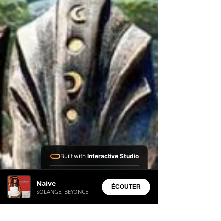
Built with
Interactive Studio
Installed Apps:
Naive
• Aura Suite
ÉCOUTER
SOLANGE, BEYONCE