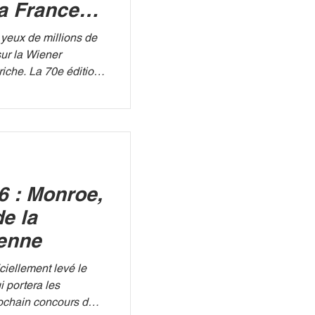
la France
e avec
yeux de millions de
sur la Wiener
riche. La 70e édition
a chanson s'apprête
e finale qui s'annonce
ons en lice, la
poirs grâce à sa jeune
décidée à briser une
 49 ans. WIKIPEDIA
6 : Monroe,
ses qui ont vu l'éli
de la
ienne
ciellement levé le
ui portera les
rochain concours de