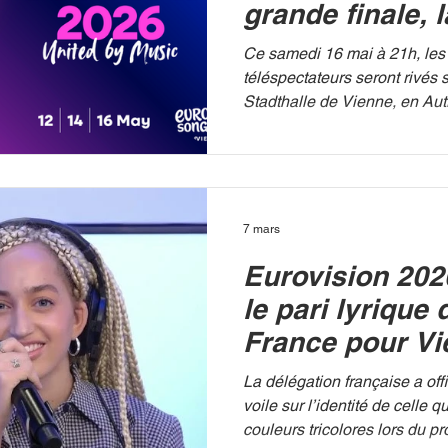
grande finale, 
rêve de victoir
Ce samedi 16 mai à 21h, les 
Monroe
téléspectateurs seront rivés 
Stadthalle de Vienne, en Aut
du Concours Eurovision de l
à livrer son verdict lors d'un
mémorable. Parmi les 25 nati
France nourrit de sérieux es
représentante, Monroe, bien 
7 mars
malédiction qui dure depuis
Eurovision 202
Après deux demi-finales inten
le pari lyrique 
France pour V
La délégation française a offi
voile sur l’identité de celle q
couleurs tricolores lors du p