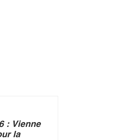
R
6 : Vienne
our la