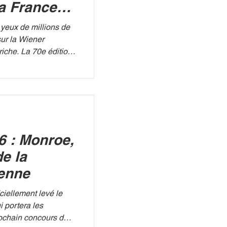
la France
e avec
yeux de millions de
sur la Wiener
riche. La 70e édition
a chanson s'apprête
e finale qui s'annonce
ons en lice, la
poirs grâce à sa jeune
décidée à briser une
 49 ans. WIKIPEDIA
6 : Monroe,
ses qui ont vu l'éli
de la
ienne
ciellement levé le
ui portera les
rochain concours de