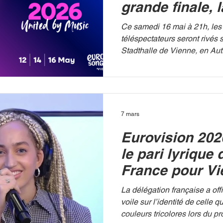
grande finale, 
rêve de victoir
Ce samedi 16 mai à 21h, les 
Monroe
téléspectateurs seront rivés 
Stadthalle de Vienne, en Aut
du Concours Eurovision de l
à livrer son verdict lors d'un
mémorable. Parmi les 25 nati
France nourrit de sérieux es
représentante, Monroe, bien 
7 mars
malédiction qui dure depuis
Eurovision 202
Après deux demi-finales inten
le pari lyrique 
France pour V
La délégation française a offi
voile sur l’identité de celle q
couleurs tricolores lors du p