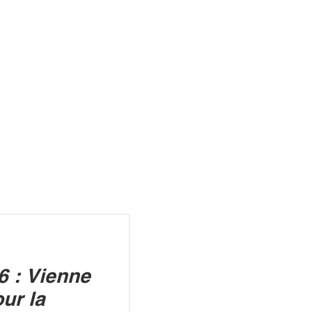
R
6 : Vienne
our la