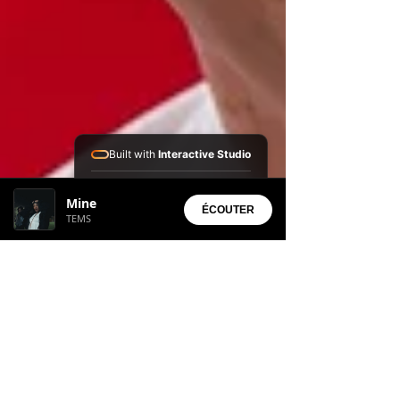
Built with
Interactive Studio
Installed Apps:
Mine
• Aura Suite
ÉCOUTER
TEMS