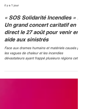
il y a 1 jour
« SOS Solidarité Incendies » :
Un grand concert caritatif en
direct le 27 août pour venir en
aide aux sinistrés
Face aux drames humains et matériels causés par
les vagues de chaleur et les incendies
dévastateurs ayant frappé plusieurs régions cet
été, le monde du spectacle et des médias se
mobilise. Le jeudi 27 août 2026 à 21h00, l'Arkéa
Arena de Bordeaux (Floirac) accueillera le grand
concert caritatif « SOS Solidarité Incendies »,
retransmis simultanément en direct à la télévision
sur M6 et à la radio sur RTL. SOS SOLIDARITE
INCENDIES Présentée par Élodie Gossuin, Julien
Courbet et É