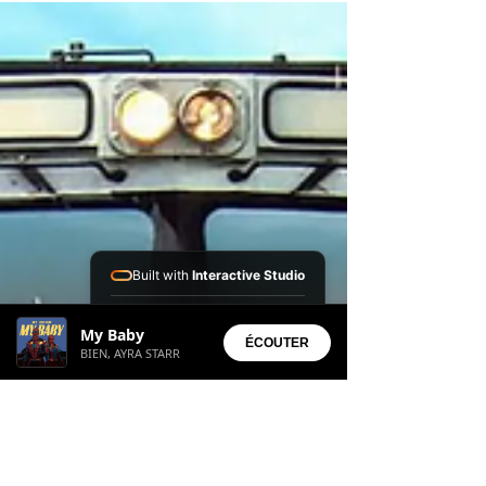
sérieuses de nos députés. Au cœur des débats :
l’impact et les risques des boissons prêtes à boire
auprès des plus jeunes. SQUEEZIE De la caméra
aux bancs de l’Assemblée L’audition s’est
déroulée à huis clos devant la commission
d’information parlementaire chargée d’étudier la
consommation et l
Built with
Interactive Studio
Installed Apps:
My Baby
• Aura Suite
ÉCOUTER
BIEN, AYRA STARR