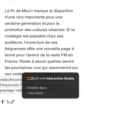
La fin de Mou'v marque la disparition 
d'une voix importante pour une 
certaine génération et pour la 
promotion des cultures urbaines. Si la 
nostalgie est palpable chez ses 
auditeurs, l'ouverture de ces 
fréquences offre une nouvelle page à 
écrire pour l'avenir de la radio FM en 
France. Reste à savoir quelles seront 
les prochaines voix qui résonneront sur 
ces ondes bientôt silencieuses.
Built with
Interactive Studio
radio
Arcom
arrêt
fin d'émission
hip-hop
fréquences FM
R&B
Mou'v
reggae
Installed Apps:
paysage radiophonique
CSA
cultures urbaines
• Aura Suite