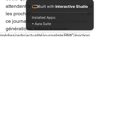
attendent avec impatience de connaître 
Built with
Interactive Studio
les prochaines étapes de la carrière de 
Installed Apps:
ce journaliste qui a marqué plusieurs 
• Aura Suite
générations. Affaire à suivre.
médias
radio
actualité
journaliste
RMC
éviction
2022
Jean-Jacques Bourdin
Altice Media
Voir tout
Posts récents