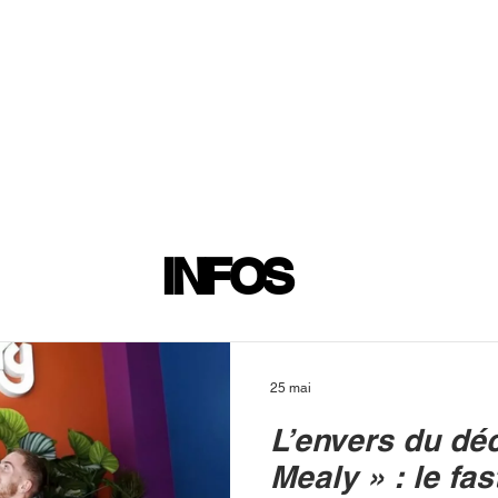
INFOS
PLAYLIST
PODCASTS
PROGRAMME TV
PRODUCTION
SOUTENI
INFOS
25 mai
L’envers du dé
Mealy » : le fa