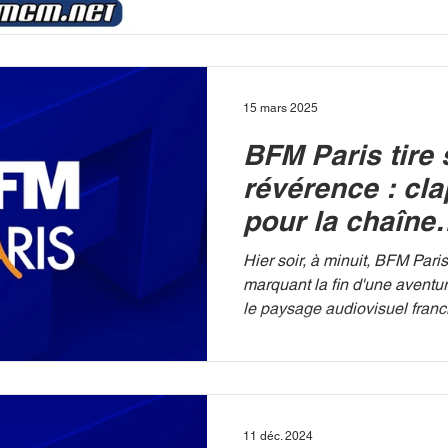
Carlo Musique) cessera d’éme
Quelques mois seulement apr
déclinaisons musicales de M
fermeture signe la mort clin
façonné toute une génération 
15 mars 2025
musicale thématique. MCM C’
BFM Paris tire 
qui en dit long sur l’évoluti
cons
révérence : cla
pour la chaîne
d'information l
Hier soir, à minuit, BFM Pari
marquant la fin d'une aventu
le paysage audiovisuel francil
11 déc. 2024