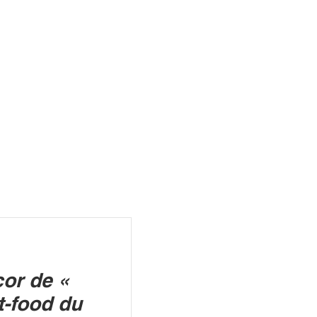
R
cor de «
st-food du