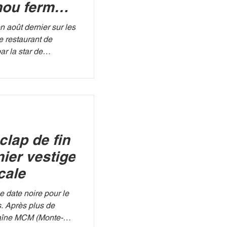
hou fermé à
de
 août dernier sur les
e restaurant de
ar la star de
ent baissé son
fficielle évoque de
ux normes », une
n révèle une réalité
en cuisine,
ène et retards de
clap de fin
OD.FR C’était la
i.
ier vestige
cale
 date noire pour le
. Après plus de
chaîne MCM (Monte-