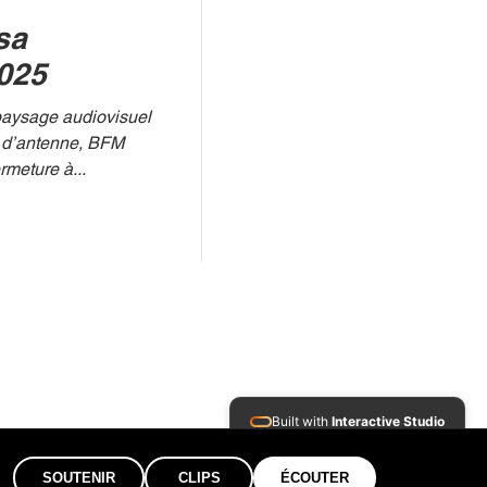
sa
025
paysage audiovisuel
s d’antenne, BFM
rmeture à...
Built with
Interactive Studio
Installed Apps:
SOUTENIR
CLIPS
ÉCOUTER
• Aura Suite