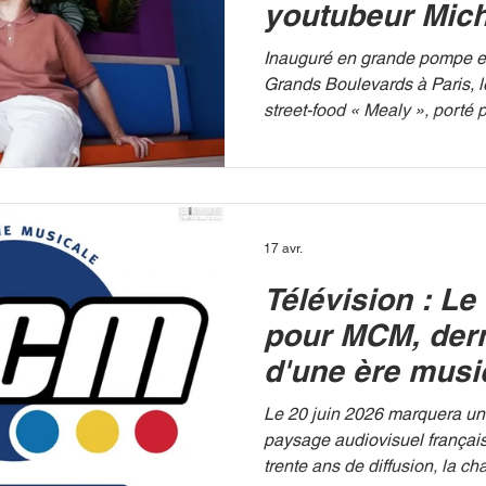
youtubeur Mic
Paris sur fond 
Inauguré en grande pompe en
scandale
Grands Boulevards à Paris, l
street-food « Mealy », porté p
YouTube Michou, a brutalem
rideau. Si la communication o
simples « travaux de mise a
enquête publiée par Libératio
interne alarmante : rongeurs 
17 avr.
manquements graves à l'hygi
Télévision : Le 
salaires chroniques. FASTFO
promesse d’un succès garant
pour MCM, dern
d'une ère musi
Le 20 juin 2026 marquera une
paysage audiovisuel français
trente ans de diffusion, la 